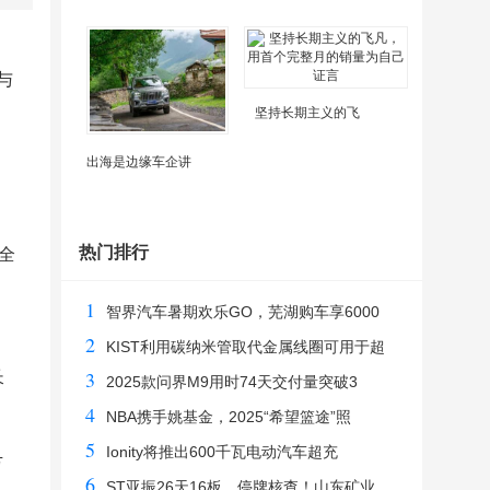
与
坚持长期主义的飞
出海是边缘车企讲
热门排行
全
1
智界汽车暑期欢乐GO，芜湖购车享6000
2
目
KIST利用碳纳米管取代金属线圈可用于超
3
长
2025款问界M9用时74天交付量突破3
4
NBA携手姚基金，2025“希望篮途”照
5
Ionity将推出600千瓦电动汽车超充
万
6
ST亚振26天16板，停牌核查！山东矿业