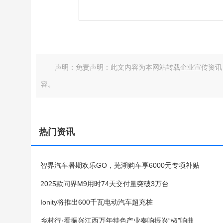
声明：免责声明：此文内容为本网站转载企业宣传资讯
容。
热门资讯
智界汽车暑期欢乐GO，芜湖购车享6000元专项补贴
2025款问界M9用时74天交付量突破3万台
Ionity将推出600千瓦电动汽车超充桩
乡村行·看振兴江西万年特色产业奏响振兴“椒”响曲