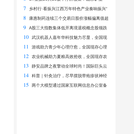
7
乡村行·看振兴江西万年特色产业奏响振兴“
8
康惠制药连续三个交易日股价涨幅偏离值超
9
2
A股三大指数集体低开离境退税概念股领跌
10
武汉机器人嘉年华科技魅力尽显，全国现
11
存机
游戏助力青少年心理疗愈，全国现存心理
12
咨询
农业机械助力夏粮高效抢收，全国现存农
13
机相
静安品牌之夜擎动全球时尚！国际巨头云
14
集，
科普｜针灸治疗，尽早摆脱带疱疹状神经
15
痛
两个大模型通过国家互联网信息办公室备
案广