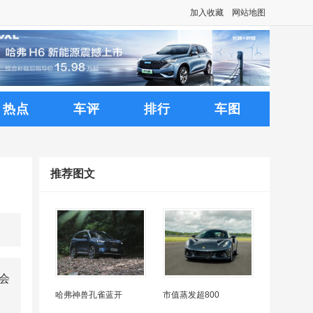
加入收藏
网站地图
热点
车评
排行
车图
推荐图文
会
哈弗神兽孔雀蓝开
市值蒸发超800